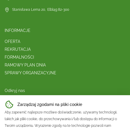
Stanisława Lema 20
,
Elbląg
82-300
INFORMACJE
OFERTA
REKRUTACJA
FORMALNOŚCI
RAMOWY PLAN DNIA
SPRAWY ORGANIZACYJNE
Odkryj nas
O nas
Zarządzaj zgodami na pliki cookie
INFORMACJE
Aby zapewnić najlepsze możliwe doświadczenie, używamy technologii,
Kontakt
takich jak pliki cookie, do przechowywania i/lub dostępu do informacji o
Twoim urządzeniu. Wyrażenie zgody na te technologie pozwoli nam